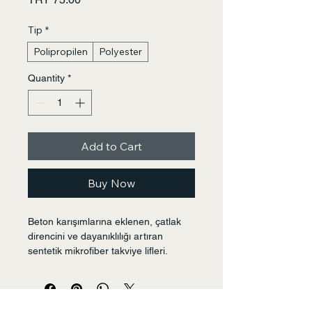
Tip
*
Polipropilen
Polyester
Quantity
*
Add to Cart
Buy Now
Beton karışımlarına eklenen, çatlak 
direncini ve dayanıklılığı artıran 
sentetik mikrofiber takviye lifleri. 
Yapısal bütünlüğü koruyarak uzun 
ömürlü sonuçlar sunar.
ECOBA GLOBAL PLASTİK SAN. VE TİC.