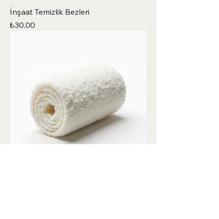
İnşaat Temizlik Bezleri
Fiyat
₺30,00
Endüstriyel Mikrofiber Elyaf
Fiyat
₺150,00